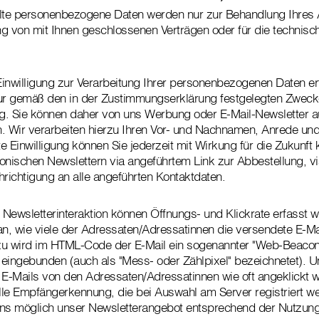
elte personenbezogene Daten werden nur zur Behandlung Ihres 
g von mit Ihnen geschlossenen Verträgen oder für die technisc
inwilligung zur Verarbeitung Ihrer personenbezogenen Daten erte
nur gemäß den in der Zustimmungserklärung festgelegten Zweck
. Sie können daher von uns Werbung oder E-Mail-Newsletter au
en. Wir verarbeiten hierzu Ihren Vor- und Nachnamen, Anrede und
te Einwilligung können Sie jederzeit mit Wirkung für die Zukunft 
ronischen Newslettern via angeführtem Link zur Abbestellung, via
hrichtigung an alle angeführten Kontaktdaten.
Newsletterinteraktion können Öffnungs- und Klickrate erfasst w
an, wie viele der Adressaten/Adressatinnen die versendete E-Mai
u wird im HTML-Code der E-Mail ein sogenannter "Web-Beacon" 
ingebunden (auch als "Mess- oder Zählpixel" bezeichnetet). U
 E-Mails von den Adressaten/Adressatinnen wie oft angeklickt w
elle Empfängerkennung, die bei Auswahl am Server registriert w
uns möglich unser Newsletterangebot entsprechend der Nutzu