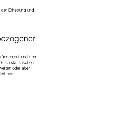
k der Erhebung und
bezogener
 Gründen automatisch
ßlich statistischen
werten oder aber
iert und