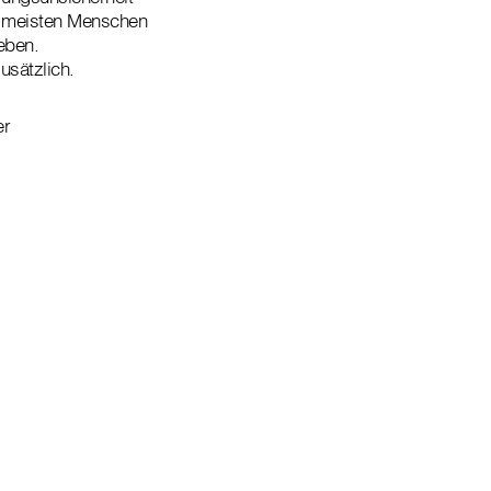
ie meisten Menschen
eben.
sätzlich.
er