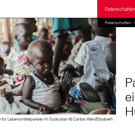
Patenschaften
Patenschaften
P
e
H
lle für Lebensmittelpakete im Südsudan © Caritas Wien/Elisabeth