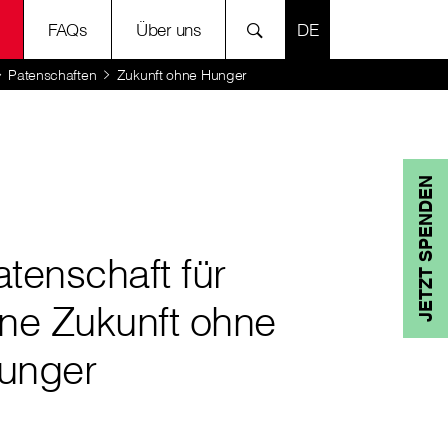
SPRACHE AUSWÄH
FAQs
Über uns
Patenschaften
Zukunft ohne Hunger
JETZT SPENDEN
atenschaft für
ine Zukunft ohne
unger