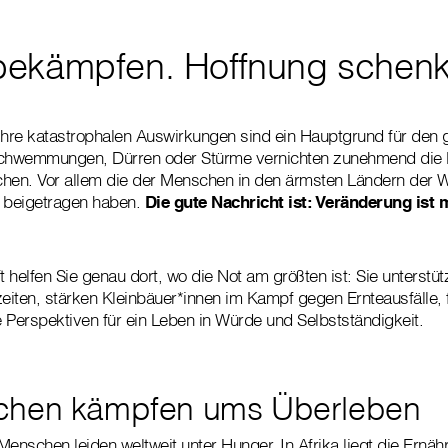
bekämpfen. Hoffnung schen
ihre katastrophalen Auswirkungen sind ein Hauptgrund für den 
chwemmungen, Dürren oder Stürme vernichten zunehmend die
hen. Vor allem die der Menschen in den ärmsten Ländern der W
e beigetragen haben.
Die gute Nachricht ist: Veränderung ist m
t helfen Sie genau dort, wo die Not am größten ist: Sie unterstü
iten, stärken Kleinbäuer*innen im Kampf gegen Ernteausfälle, 
ge Perspektiven für ein Leben in Würde und Selbstständigkeit.
chen kämpfen ums Überleben
Menschen leiden weltweit unter Hunger. In Afrika liegt die Ernä