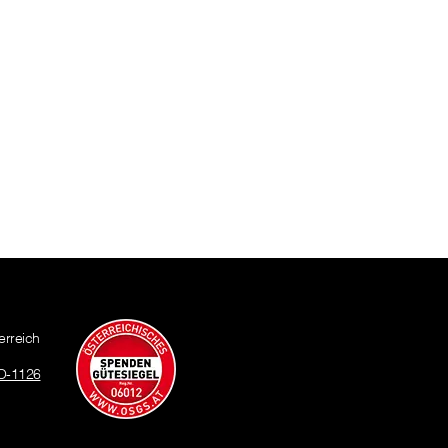
erreich
O-1126