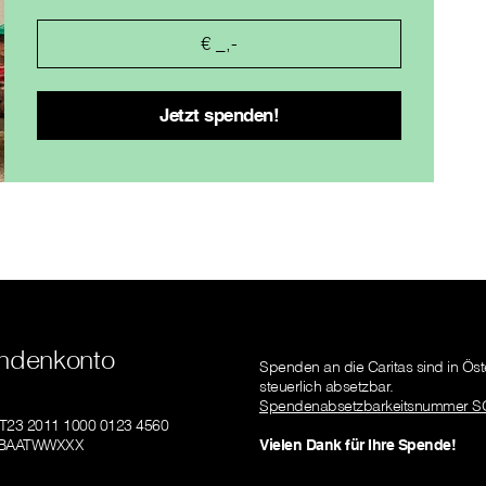
ndenkonto
Spenden an die Caritas sind in Öst
steuerlich absetzbar.
Spendenabsetzbarkeitsnummer S
AT23 2011 1000 0123 4560
GIBAATWWXXX
Vielen Dank für Ihre Spende!