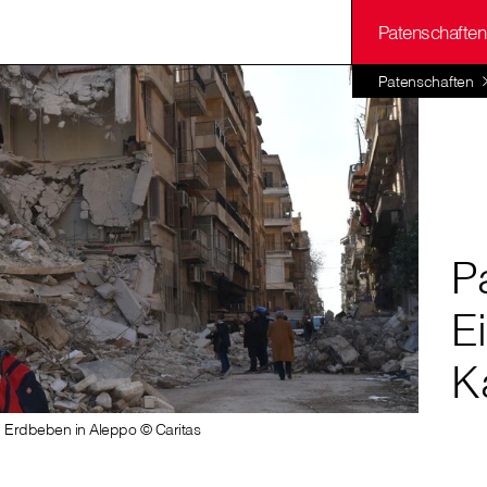
Patenschaften
Patenschaften
P
E
K
em Erdbeben in Aleppo © Caritas