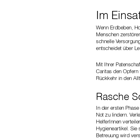
Im Einsa
Wenn Erdbeben, Hoc
Menschen zerstören, 
schnelle Versorgun
entscheidet über L
Mit Ihrer Patenschaf
Caritas den Opfern 
Rückkehr in den All
Rasche Sof
In der ersten Phase
Not zu lindern. Ver
HelferInnen vertei
Hygieneartikel. Sie
Betreuung wird vers