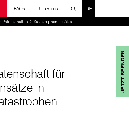
SPRACHE AUSWÄH
FAQs
Über uns
Patenschaften
Katastropheneinsätze
JETZT SPENDEN
atenschaft für
insätze in
atastrophen