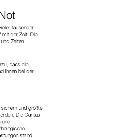
Not
ieler tausender
 mit der Zeit: Die
 und Zelten
azu, dass die
d ihnen bei der
u sichern und größte
erden. Die Caritas-
n und
ychologische
lastungen stand